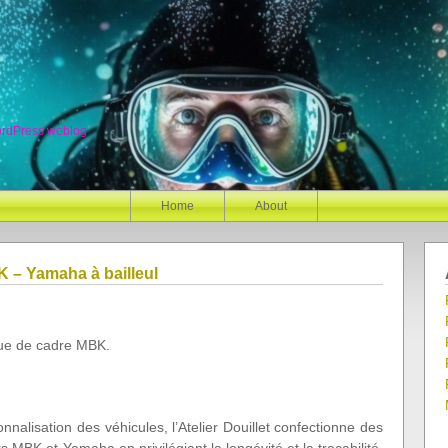
ordPress weblog
Home
About
 – Yamaha à bailleul
que de cadre MBK.
rsonnalisation des véhicules, l’Atelier Douillet confectionne des