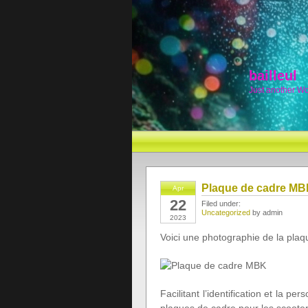
bailleul
Just another W
Plaque de cadre MBK
Apr
22
Filed under:
Uncategorized
by admin
2023
Voici une photographie de la pla
Facilitant l’identification et la pe