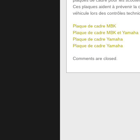
plaques de cadre pour les scooters
Ces plaques aident à prévenir la c
véhicule lors des contrôles techniq
Plaque de cadre MBK
Plaque de cadre MBK et Yamaha
Plaque de cadre Yamaha
Plaque de cadre Yamaha
Comments are closed.