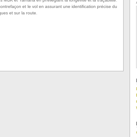
 MBK et Yamaha en privilégiant la longévité et la traçabilité.
ontrefaçon et le vol en assurant une identification précise du
ues et sur la route.