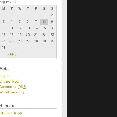
August 2026
M
T
W
T
F
S
S
1
2
3
4
5
6
7
8
9
10
11
12
13
14
15
16
17
18
19
20
21
22
23
24
25
26
27
28
29
30
31
« May
Meta
Log in
Entries
RSS
Comments
RSS
WordPress.org
Reseau
aire-sur-la-lys